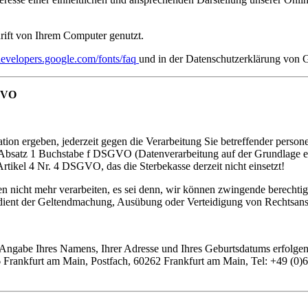
rift von Ihrem Computer genutzt.
/developers.google.com/fonts/faq
und in der Datenschutzerklärung von 
SGVO
ation ergeben, jederzeit gegen die Verarbeitung Sie betreffender pers
Absatz 1 Buchstabe f DSGVO (Datenverarbeitung auf der Grundlage eine
rtikel 4 Nr. 4 DSGVO, das die Sterbekasse derzeit nicht einsetzt!
 nicht mehr verarbeiten, es sei denn, wir können zwingende berechtigt
g dient der Geltendmachung, Ausübung oder Verteidigung von Rechtsan
ngabe Ihres Namens, Ihrer Adresse und Ihres Geburtsdatums erfolgen u
 Frankfurt am Main, Postfach, 60262 Frankfurt am Main, Tel: +49 (0)