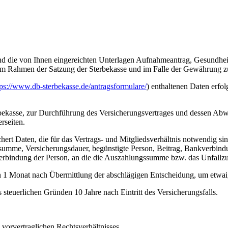
nd die von Ihnen eingereichten Unterlagen Aufnahmeantrag, Gesundheits
ng im Rahmen der Satzung der Sterbekasse und im Falle der Gewährung
tps://www.db-sterbekasse.de/antragsformulare/
) enthaltenen Daten erfo
bekasse, zur Durchführung des Versicherungsvertrages und dessen Abwi
rseiten.
hert Daten, die für das Vertrags- und Mitgliedsverhältnis notwendig 
umme, Versicherungsdauer, begünstigte Person, Beitrag, Bankverbindung
rbindung der Person, an die die Auszahlungssumme bzw. das Unfallzus
gen 1 Monat nach Übermittlung der abschlägigen Entscheidung, um etwa
teuerlichen Gründen 10 Jahre nach Eintritt des Versicherungsfalls.
vorvertraglichen Rechtsverhältnisses,