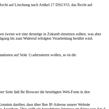
 Recht auf Löschung nach Artikel 17 DSGVO, das Recht auf
ben (wenn wir eine derartige in Zukunft einsetzen sollten, was aber
lligung bis zum Widerruf erfolgten Verarbeitung berührt wird.
tionen auf Seite 1) adressieren wollen, so ist die
ner Seite lädt Ihr Browser die benötigten Web-Fonts in den
ntnis darüber, dass über Ihre IP-Adresse unsere Website
Angebote. Dies stellt ein berechtigtes Interesse im Sinne von Art. 6