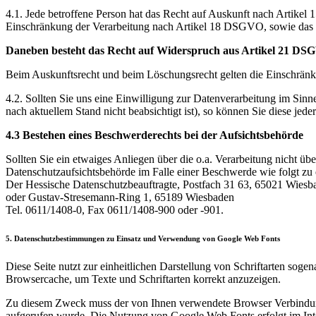
4.1. Jede betroffene Person hat das Recht auf Auskunft nach Arti
Einschränkung der Verarbeitung nach Artikel 18 DSGVO, sowie das 
Daneben besteht das Recht auf Widerspruch aus Artikel 21 DS
Beim Auskunftsrecht und beim Löschungsrecht gelten die Einschrä
4.2. Sollten Sie uns eine Einwilligung zur Datenverarbeitung im Sinne
nach aktuellem Stand nicht beabsichtigt ist), so können Sie diese jed
4.3 Bestehen eines Beschwerderechts bei der Aufsichtsbehörde
Sollten Sie ein etwaiges Anliegen über die o.a. Verarbeitung nicht üb
Datenschutzaufsichtsbehörde im Falle einer Beschwerde wie folgt zu 
Der Hessische Datenschutzbeauftragte, Postfach 31 63, 65021 Wiesb
oder Gustav-Stresemann-Ring 1, 65189 Wiesbaden
Tel. 0611/1408-0, Fax 0611/1408-900 oder -901.
5. Datenschutzbestimmungen zu Einsatz und Verwendung von Google Web Fonts
Diese Seite nutzt zur einheitlichen Darstellung von Schriftarten sog
Browsercache, um Texte und Schriftarten korrekt anzuzeigen.
Zu diesem Zweck muss der von Ihnen verwendete Browser Verbindung
aufgerufen wurde. Die Nutzung von Google Web Fonts erfolgt im Intere