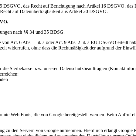
kel 15 DSGVO, das Recht auf Berichtigung nach Artikel 16 DSGVO, das
Recht auf Datenübertragbarkeit aus Artikel 20 DSGVO.
GVO.
nkungen nach §§ 34 und 35 BDSG.
 von Art. 6 Abs. 1 lit. a oder Art. 9 Abs. 2 lit. a EU-DSGVO erteilt ha
erzeit widerrufen, ohne dass die Rechtmäßigkeit der aufgrund der Einwi
er die Sterbekasse bzw. unseren Datenschutzbeauftragten (Kontaktinforma
erreichen:
aden
enannte Web Fonts, die von Google bereitgestellt werden. Beim Aufruf ei
 zu den Servern von Google aufnehmen. Hierdurch erlangt Google Ken
sse einer einheitlichen und ansprechenden Darstellung unserer Online-